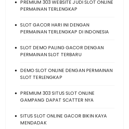
PREMIUM 303 WEBSITE JUDI SLOT ONLINE
PERMAINAN TERLENGKAP
SLOT GACOR HARI INI DENGAN
PERMAINAN TERLENGKAP DI INDONESIA
SLOT DEMO PALING GACOR DENGAN
PERMAINAN SLOT TERBARU
DEMO SLOT ONLINE DENGAN PERMAINAN
SLOT TERLENGKAP
PREMIUM 303 SITUS SLOT ONLINE
GAMPANG DAPAT SCATTER NYA
SITUS SLOT ONLINE GACOR BIKIN KAYA
MENDADAK