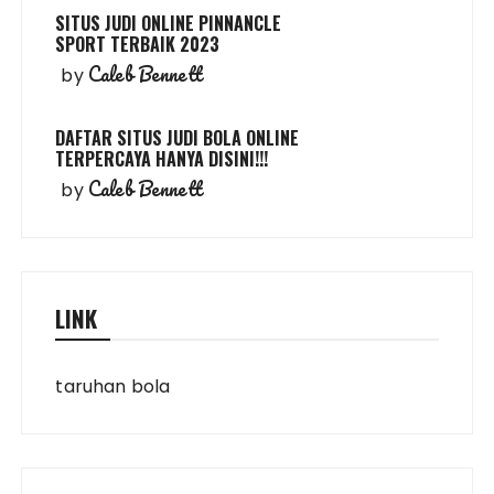
SITUS JUDI ONLINE PINNANCLE
SPORT TERBAIK 2023
Caleb Bennett
by
DAFTAR SITUS JUDI BOLA ONLINE
TERPERCAYA HANYA DISINI!!!
Caleb Bennett
by
LINK
taruhan bola