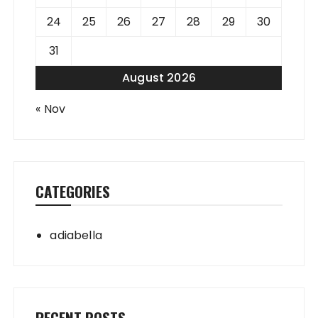
24
25
26
27
28
29
30
31
August 2026
« Nov
CATEGORIES
adiabella
RECENT POSTS