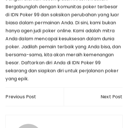
Bergabunglah dengan komunitas poker terbesar
di IDN Poker 99 dan saksikan perubahan yang luar
biasa dalam permainan Anda. Di sini, kami bukan
hanya agen judi poker online. Kami adalah mitra
Anda dalam mencapai kesuksesan dalam dunia
poker. Jadilah pemain terbaik yang Anda bisa, dan
bersama-sama, kita akan meraih kemenangan
besar. Daftarkan diri Anda di IDN Poker 99
sekarang dan siapkan diri untuk perjalanan poker
yang epik.
Post
Previous Post
Next Post
navigation