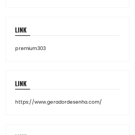
LINK
premium303
LINK
https://www.geradordesenha.com/