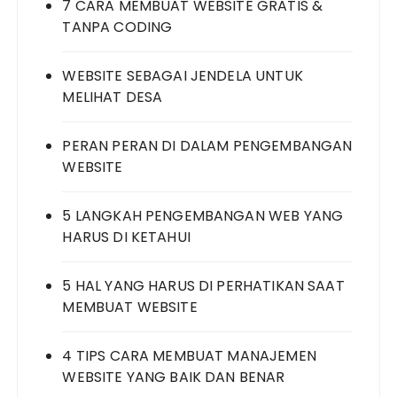
7 CARA MEMBUAT WEBSITE GRATIS &
TANPA CODING
WEBSITE SEBAGAI JENDELA UNTUK
MELIHAT DESA
PERAN PERAN DI DALAM PENGEMBANGAN
WEBSITE
5 LANGKAH PENGEMBANGAN WEB YANG
HARUS DI KETAHUI
5 HAL YANG HARUS DI PERHATIKAN SAAT
MEMBUAT WEBSITE
4 TIPS CARA MEMBUAT MANAJEMEN
WEBSITE YANG BAIK DAN BENAR