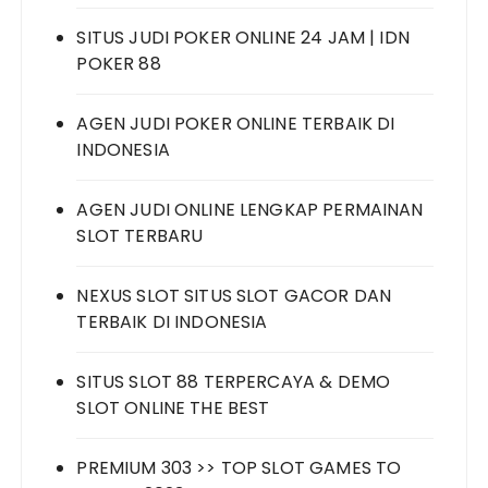
SITUS JUDI POKER ONLINE 24 JAM | IDN
POKER 88
AGEN JUDI POKER ONLINE TERBAIK DI
INDONESIA
AGEN JUDI ONLINE LENGKAP PERMAINAN
SLOT TERBARU
NEXUS SLOT SITUS SLOT GACOR DAN
TERBAIK DI INDONESIA
SITUS SLOT 88 TERPERCAYA & DEMO
SLOT ONLINE THE BEST
PREMIUM 303 >> TOP SLOT GAMES TO