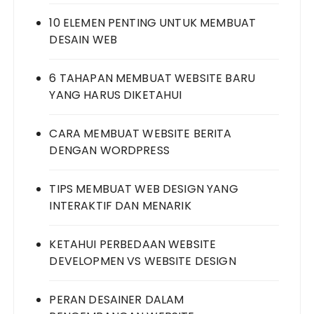
10 ELEMEN PENTING UNTUK MEMBUAT
DESAIN WEB
6 TAHAPAN MEMBUAT WEBSITE BARU
YANG HARUS DIKETAHUI
CARA MEMBUAT WEBSITE BERITA
DENGAN WORDPRESS
TIPS MEMBUAT WEB DESIGN YANG
INTERAKTIF DAN MENARIK
KETAHUI PERBEDAAN WEBSITE
DEVELOPMEN VS WEBSITE DESIGN
PERAN DESAINER DALAM