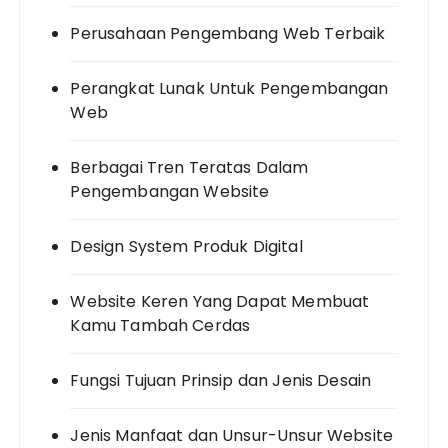
Perusahaan Pengembang Web Terbaik
Perangkat Lunak Untuk Pengembangan
Web
Berbagai Tren Teratas Dalam
Pengembangan Website
Design System Produk Digital
Website Keren Yang Dapat Membuat
Kamu Tambah Cerdas
Fungsi Tujuan Prinsip dan Jenis Desain
Jenis Manfaat dan Unsur-Unsur Website