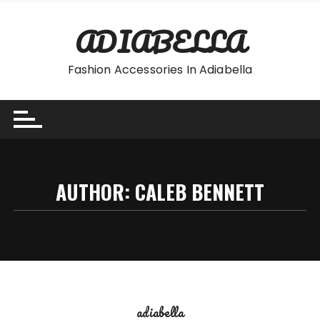
Skip
to
ADIABELLA
content
Fashion Accessories In Adiabella
AUTHOR:
CALEB BENNETT
adiabella