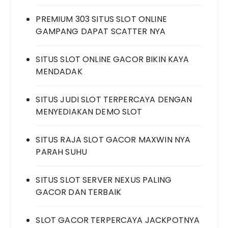
PREMIUM 303 SITUS SLOT ONLINE
GAMPANG DAPAT SCATTER NYA
SITUS SLOT ONLINE GACOR BIKIN KAYA
MENDADAK
SITUS JUDI SLOT TERPERCAYA DENGAN
MENYEDIAKAN DEMO SLOT
SITUS RAJA SLOT GACOR MAXWIN NYA
PARAH SUHU
SITUS SLOT SERVER NEXUS PALING
GACOR DAN TERBAIK
SLOT GACOR TERPERCAYA JACKPOTNYA