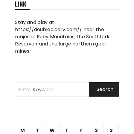
LINK
Stay and play at
https://doubledicerv.com//
near the
majestic Ruby Mountains, the Southfork
Reservoir and the large northern gold
mines
M
T
W
T
F
S
S