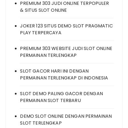
PREMIUM 303 JUDI ONLINE TERPOPULER
& SITUS SLOT ONLINE
JOKER 123 SITUS DEMO SLOT PRAGMATIC
PLAY TERPERCAYA
PREMIUM 303 WEBSITE JUDI SLOT ONLINE
PERMAINAN TERLENGKAP
SLOT GACOR HARI INI DENGAN
PERMAINAN TERLENGKAP DI INDONESIA
SLOT DEMO PALING GACOR DENGAN
PERMAINAN SLOT TERBARU
DEMO SLOT ONLINE DENGAN PERMAINAN
SLOT TERLENGKAP