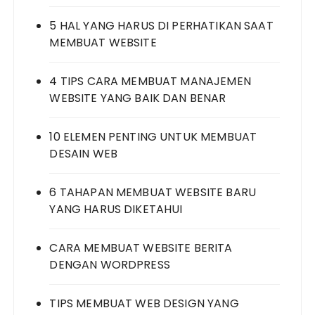
5 HAL YANG HARUS DI PERHATIKAN SAAT
MEMBUAT WEBSITE
4 TIPS CARA MEMBUAT MANAJEMEN
WEBSITE YANG BAIK DAN BENAR
10 ELEMEN PENTING UNTUK MEMBUAT
DESAIN WEB
6 TAHAPAN MEMBUAT WEBSITE BARU
YANG HARUS DIKETAHUI
CARA MEMBUAT WEBSITE BERITA
DENGAN WORDPRESS
TIPS MEMBUAT WEB DESIGN YANG