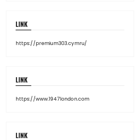
LINK
https://premium303.cymru/
LINK
https://www.1947london.com
LINK