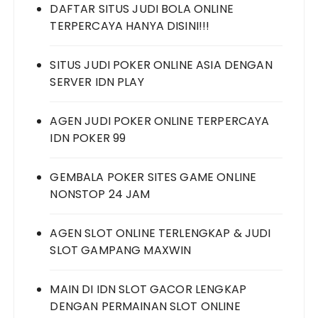
DAFTAR SITUS JUDI BOLA ONLINE
TERPERCAYA HANYA DISINI!!!
SITUS JUDI POKER ONLINE ASIA DENGAN
SERVER IDN PLAY
AGEN JUDI POKER ONLINE TERPERCAYA
IDN POKER 99
GEMBALA POKER SITES GAME ONLINE
NONSTOP 24 JAM
AGEN SLOT ONLINE TERLENGKAP & JUDI
SLOT GAMPANG MAXWIN
MAIN DI IDN SLOT GACOR LENGKAP
DENGAN PERMAINAN SLOT ONLINE