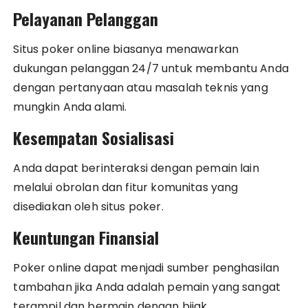
Pelayanan Pelanggan
Situs poker online biasanya menawarkan
dukungan pelanggan 24/7 untuk membantu Anda
dengan pertanyaan atau masalah teknis yang
mungkin Anda alami.
Kesempatan Sosialisasi
Anda dapat berinteraksi dengan pemain lain
melalui obrolan dan fitur komunitas yang
disediakan oleh situs poker.
Keuntungan Finansial
Poker online dapat menjadi sumber penghasilan
tambahan jika Anda adalah pemain yang sangat
terampil dan bermain dengan bijak.