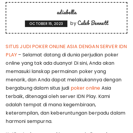
adiabella
Caleb Bennett
by
OCTOBER 15, 2023
SITUS JUDI POKER ONLINE ASIA DENGAN SERVER IDN
PLAY
– Selamat datang di dunia perjudian poker
online yang tak ada duanya! Di sini, Anda akan
memasuki lanskap permainan poker yang
menarik, dan Anda dapat melakukannya dengan
bergabung dalam situs judi
poker online
Asia
terbaik, ditenagai oleh server IDN Play. Kami
adalah tempat di mana kegembiraan,
keterampilan, dan keberuntungan berpadu dalam
harmoni sempurna.