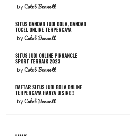
Caleb Bennett
by
SITUS BANDAR JUDI BOLA, BANDAR
TOGEL ONLINE TERPERCAYA
Caleb Bennett
by
SITUS JUDI ONLINE PINNANCLE
SPORT TERBAIK 2023
Caleb Bennett
by
DAFTAR SITUS JUDI BOLA ONLINE
TERPERCAYA HANYA DISINI!!!
Caleb Bennett
by