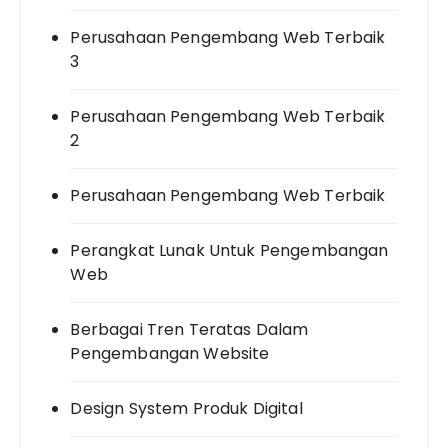
Perusahaan Pengembang Web Terbaik
3
Perusahaan Pengembang Web Terbaik
2
Perusahaan Pengembang Web Terbaik
Perangkat Lunak Untuk Pengembangan
Web
Berbagai Tren Teratas Dalam
Pengembangan Website
Design System Produk Digital