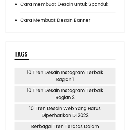
Cara membuat Desain untuk Spanduk
Cara Membuat Desain Banner
TAGS
10 Tren Desain Instagram Terbaik
Bagian 1
10 Tren Desain Instagram Terbaik
Bagian 2
10 Tren Desain Web Yang Harus
Diperhatikan Di 2022
Berbagai Tren Teratas Dalam