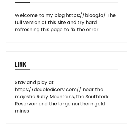
Welcome to my blog
https://bloog.io/
The
full version of this site and try hard
refreshing this page to fix the error.
LINK
Stay and play at
https://doubledicerv.com//
near the
majestic Ruby Mountains, the Southfork
Reservoir and the large northern gold
mines