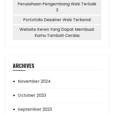
Perusahaan Pengembang Web Terbaik
3
Portofolio Desainer Web Terkenal
Website Keren Yang Dapat Membuat
Kamu Tambah Cerdas
ARCHIVES
November 2024
October 2023
September 2023