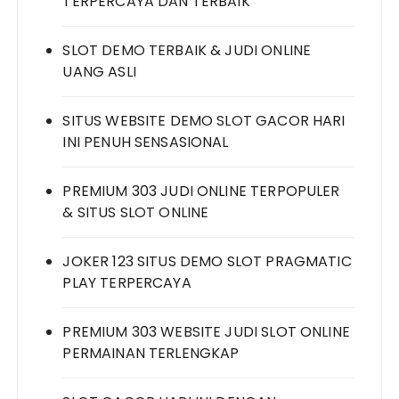
TERPERCAYA DAN TERBAIK
SLOT DEMO TERBAIK & JUDI ONLINE
UANG ASLI
SITUS WEBSITE DEMO SLOT GACOR HARI
INI PENUH SENSASIONAL
PREMIUM 303 JUDI ONLINE TERPOPULER
& SITUS SLOT ONLINE
JOKER 123 SITUS DEMO SLOT PRAGMATIC
PLAY TERPERCAYA
PREMIUM 303 WEBSITE JUDI SLOT ONLINE
PERMAINAN TERLENGKAP