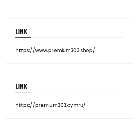
LINK
https://www.premium303.shop/
LINK
https://premium303.cymru/