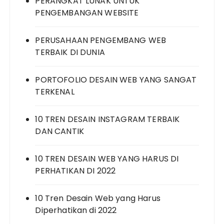
PERANGKAT LUNAK UNTUK
PENGEMBANGAN WEBSITE
PERUSAHAAN PENGEMBANG WEB
TERBAIK DI DUNIA
PORTOFOLIO DESAIN WEB YANG SANGAT
TERKENAL
10 TREN DESAIN INSTAGRAM TERBAIK
DAN CANTIK
10 TREN DESAIN WEB YANG HARUS DI
PERHATIKAN DI 2022
10 Tren Desain Web yang Harus
Diperhatikan di 2022