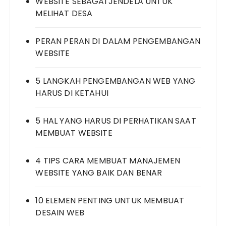
WEBSITE SEBAGAI JENDELA UNTUK
MELIHAT DESA
PERAN PERAN DI DALAM PENGEMBANGAN
WEBSITE
5 LANGKAH PENGEMBANGAN WEB YANG
HARUS DI KETAHUI
5 HAL YANG HARUS DI PERHATIKAN SAAT
MEMBUAT WEBSITE
4 TIPS CARA MEMBUAT MANAJEMEN
WEBSITE YANG BAIK DAN BENAR
10 ELEMEN PENTING UNTUK MEMBUAT
DESAIN WEB