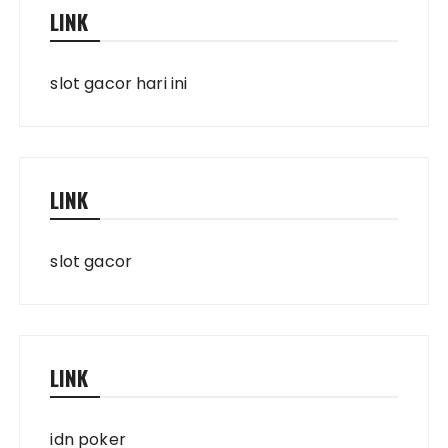
LINK
slot gacor hari ini
LINK
slot gacor
LINK
idn poker