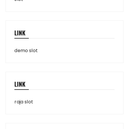
LINK
demo slot
LINK
raja slot