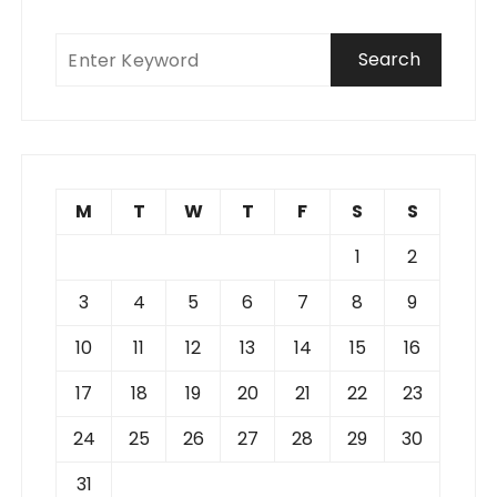
M
T
W
T
F
S
S
1
2
3
4
5
6
7
8
9
10
11
12
13
14
15
16
17
18
19
20
21
22
23
24
25
26
27
28
29
30
31