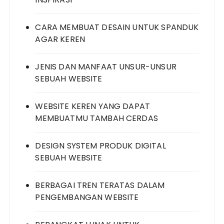
CARA MEMBUAT DESAIN UNTUK SPANDUK
AGAR KEREN
JENIS DAN MANFAAT UNSUR-UNSUR
SEBUAH WEBSITE
WEBSITE KEREN YANG DAPAT
MEMBUATMU TAMBAH CERDAS
DESIGN SYSTEM PRODUK DIGITAL
SEBUAH WEBSITE
BERBAGAI TREN TERATAS DALAM
PENGEMBANGAN WEBSITE