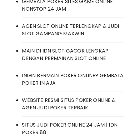
GEMBALA POKER SITES GAME ONLINE
NONSTOP 24 JAM
AGEN SLOT ONLINE TERLENGKAP & JUDI
SLOT GAMPANG MAXWIN
MAIN DI IDN SLOT GACOR LENGKAP
DENGAN PERMAINAN SLOT ONLINE
INGIN BERMAIN POKER ONLINE? GEMBALA
POKER IN AJA
WEBSITE RESMI SITUS POKER ONLINE &
AGEN JUDI POKER TERBAIK
SITUS JUDI POKER ONLINE 24 JAM | IDN
POKER 88