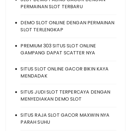
PERMAINAN SLOT TERBARU
DEMO SLOT ONLINE DENGAN PERMAINAN
SLOT TERLENGKAP
PREMIUM 303 SITUS SLOT ONLINE
GAMPANG DAPAT SCATTER NYA
SITUS SLOT ONLINE GACOR BIKIN KAYA
MENDADAK
SITUS JUDI SLOT TERPERCAYA DENGAN
MENYEDIAKAN DEMO SLOT
SITUS RAJA SLOT GACOR MAXWIN NYA
PARAH SUHU