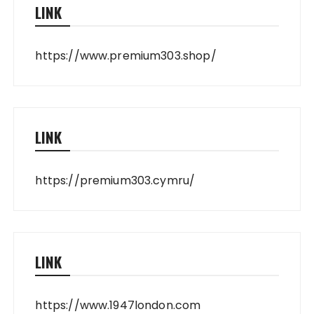
LINK
https://www.premium303.shop/
LINK
https://premium303.cymru/
LINK
https://www.1947london.com