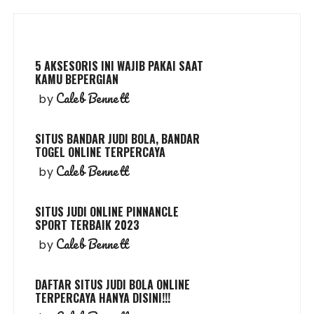
5 AKSESORIS INI WAJIB PAKAI SAAT
KAMU BEPERGIAN
Caleb Bennett
by
SITUS BANDAR JUDI BOLA, BANDAR
TOGEL ONLINE TERPERCAYA
Caleb Bennett
by
SITUS JUDI ONLINE PINNANCLE
SPORT TERBAIK 2023
Caleb Bennett
by
DAFTAR SITUS JUDI BOLA ONLINE
TERPERCAYA HANYA DISINI!!!