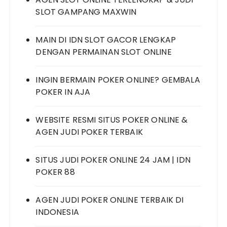
SLOT GAMPANG MAXWIN
MAIN DI IDN SLOT GACOR LENGKAP
DENGAN PERMAINAN SLOT ONLINE
INGIN BERMAIN POKER ONLINE? GEMBALA
POKER IN AJA
WEBSITE RESMI SITUS POKER ONLINE &
AGEN JUDI POKER TERBAIK
SITUS JUDI POKER ONLINE 24 JAM | IDN
POKER 88
AGEN JUDI POKER ONLINE TERBAIK DI
INDONESIA