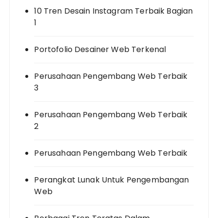
10 Tren Desain Instagram Terbaik Bagian
1
Portofolio Desainer Web Terkenal
Perusahaan Pengembang Web Terbaik
3
Perusahaan Pengembang Web Terbaik
2
Perusahaan Pengembang Web Terbaik
Perangkat Lunak Untuk Pengembangan
Web