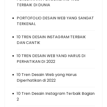
TERBAIK DI DUNIA
PORTOFOLIO DESAIN WEB YANG SANGAT
TERKENAL
10 TREN DESAIN INSTAGRAM TERBAIK
DAN CANTIK
10 TREN DESAIN WEB YANG HARUS DI
PERHATIKAN DI 2022
10 Tren Desain Web yang Harus
Diperhatikan di 2022
10 Tren Desain Instagram Terbaik Bagian
2