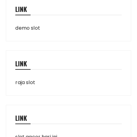
LINK
demo slot
LINK
raja slot
LINK
slot gacor hari ini