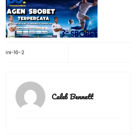
Post
ini-16-2
navigation
Caleb Bennett