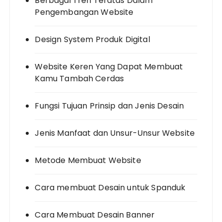
Berbagai Tren Teratas Dalam
Pengembangan Website
Design System Produk Digital
Website Keren Yang Dapat Membuat
Kamu Tambah Cerdas
Fungsi Tujuan Prinsip dan Jenis Desain
Jenis Manfaat dan Unsur-Unsur Website
Metode Membuat Website
Cara membuat Desain untuk Spanduk
Cara Membuat Desain Banner